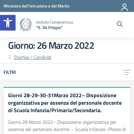
Vai ai contenuti
Vai al menu di navigazione
Vai al footer
Ministero dell'Istruzione e del Merito
Apri la barra degli strumenti
Istituto Comprensivo
"E. De Filippo"
Giorno:
26 Marzo 2022
Stampa / Condividi
FILTRI
Giorni 28-29-30-31Marzo 2022– Disposizione
organizzativa per assenza del personale docente
di Scuola Infanzia/Primaria/Secondaria.
Giorno 28 Marzo 2022– Disposizione organizzativa per
assenza del personale docente – Scuola Infanzia- Plesso di