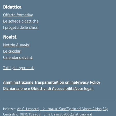
Didattica
Offerta formativa
Le schede didattiche
I progetti delle classi
Novità
Notizie & avvisi
Le circolari
Calendario eventi
Tutti gli argomenti
Amministrazione Trasparente
Albo online
Privacy Policy
Dichiarazione e Obiettivi di Accessibilità
Note legali
Indirizzo:
Via G. Leopardi, 12 - 84010 Sant’Egidio del Monte Albino(SA)
Centralino:
0815152203
Email:
saic8ba00c@istruzione.it