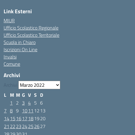
Link Esterni
MIUR
Ufficio Scolastico Regionale
Ufficio Scolastico Territoriale
Scuola in Chiaro
Iscrizioni On Line
Invalsi
Comune
Archivi
Archivi
L
M
M
G
V
S
D
1
2
3
4
5
6
7
8
9
10
11
12
13
14
15
16
17
18
19
20
21
22
23
24
25
26
27
28
29
30
31