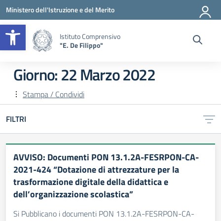
Vai ai contenuti
Vai al menu di navigazione
Vai al footer
Ministero dell'Istruzione e del Merito
Apri la barra degli strumenti
Istituto Comprensivo
"E. De Filippo"
Giorno:
22 Marzo 2022
Stampa / Condividi
FILTRI
AVVISO: Documenti PON 13.1.2A-FESRPON-CA-
2021-424 “Dotazione di attrezzature per la
trasformazione digitale della didattica e
dell’organizzazione scolastica”
Si Pubblicano i documenti PON 13.1.2A-FESRPON-CA-