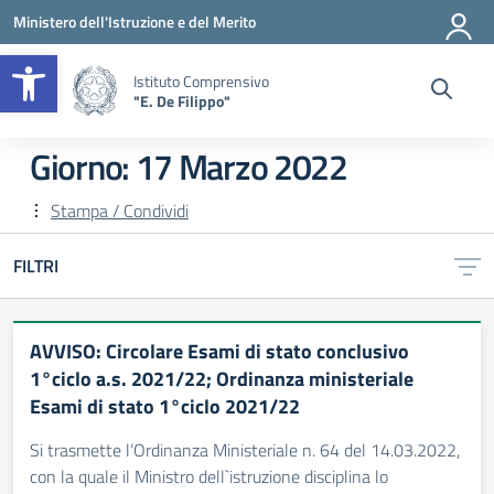
Vai ai contenuti
Vai al menu di navigazione
Vai al footer
Ministero dell'Istruzione e del Merito
Apri la barra degli strumenti
Istituto Comprensivo
"E. De Filippo"
Giorno:
17 Marzo 2022
Stampa / Condividi
FILTRI
AVVISO: Circolare Esami di stato conclusivo
1°ciclo a.s. 2021/22; Ordinanza ministeriale
Esami di stato 1°ciclo 2021/22
Si trasmette l’Ordinanza Ministeriale n. 64 del 14.03.2022,
con la quale il Ministro dell`istruzione disciplina lo