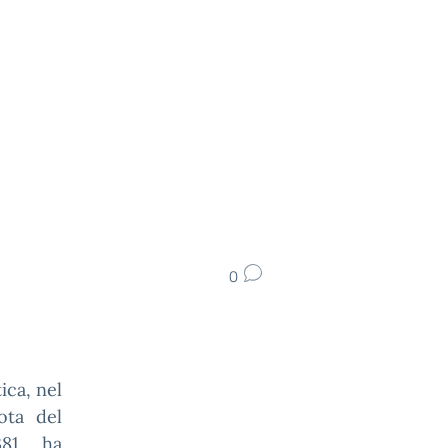
0
ica, nel
ota del
381, ha