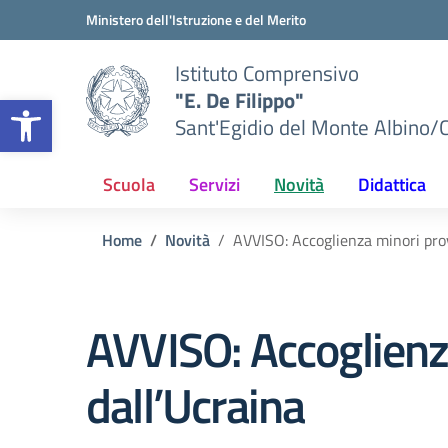
Vai ai contenuti
Vai al menu di navigazione
Vai al footer
Ministero dell'Istruzione e del Merito
Istituto Comprensivo
"E. De Filippo"
Apri la barra degli strumenti
Sant'Egidio del Monte Albino/
Scuola
Servizi
Novità
Didattica
Home
Novità
AVVISO: Accoglienza minori prov
AVVISO: Accoglienza
dall’Ucraina