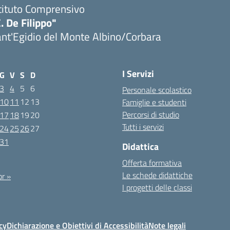
tituto Comprensivo
. De Filippo"
nt'Egidio del Monte Albino/Corbara
I Servizi
G
V
S
D
3
4
5
6
Personale scolastico
10
11
12
13
Famiglie e studenti
Percorsi di studio
17
18
19
20
Tutti i servizi
24
25
26
27
31
Didattica
Offerta formativa
Le schede didattiche
r »
I progetti delle classi
cy
Dichiarazione e Obiettivi di Accessibilità
Note legali