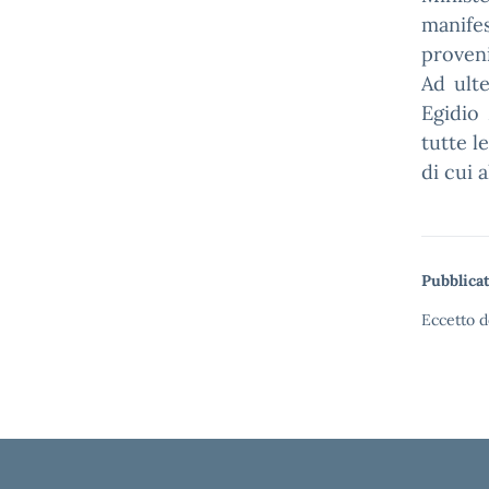
manife
proveni
Ad ult
Egidio 
tutte l
di cui 
Pubblicat
Eccetto d