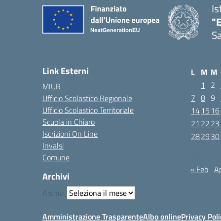
Is
"E
Sa
Link Esterni
L
M
M
1
2
MIUR
7
8
9
Ufficio Scolastico Regionale
Ufficio Scolastico Territoriale
14
15
16
Scuola in Chiaro
21
22
23
Iscrizioni On Line
28
29
30
Invalsi
Marzo 2022
Comune
« Feb
Ap
Archivi
Archivi
Amministrazione Trasparente
Albo online
Privacy Poli