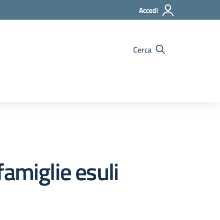
Accedi
Cerca
amiglie esuli