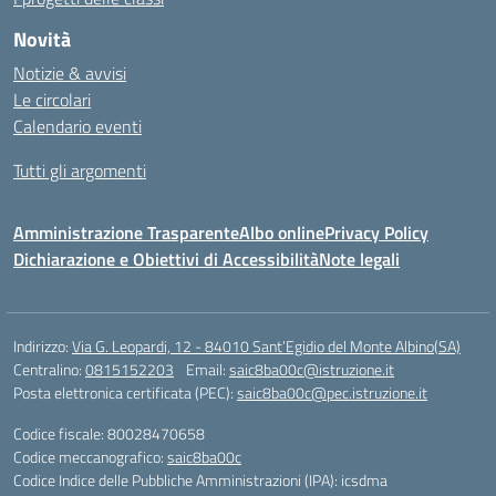
Novità
Notizie & avvisi
Le circolari
Calendario eventi
Tutti gli argomenti
Amministrazione Trasparente
Albo online
Privacy Policy
Dichiarazione e Obiettivi di Accessibilità
Note legali
Indirizzo:
Via G. Leopardi, 12 - 84010 Sant’Egidio del Monte Albino(SA)
Centralino:
0815152203
Email:
saic8ba00c@istruzione.it
Posta elettronica certificata (PEC):
saic8ba00c@pec.istruzione.it
Codice fiscale: 80028470658
Codice meccanografico:
saic8ba00c
Codice Indice delle Pubbliche Amministrazioni (IPA): icsdma