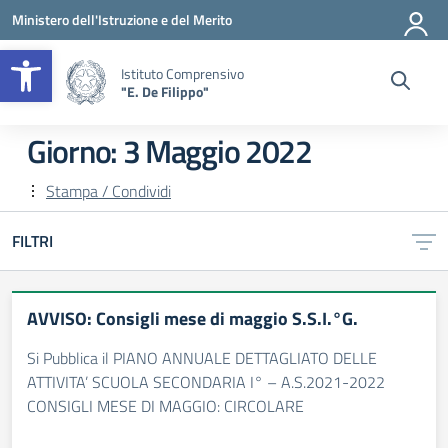
Vai ai contenuti
Vai al menu di navigazione
Vai al footer
Ministero dell'Istruzione e del Merito
Apri la barra degli strumenti
Istituto Comprensivo
"E. De Filippo"
Giorno:
3 Maggio 2022
Stampa / Condividi
FILTRI
AVVISO: Consigli mese di maggio S.S.I.°G.
Si Pubblica il PIANO ANNUALE DETTAGLIATO DELLE
ATTIVITA’ SCUOLA SECONDARIA I° – A.S.2021-2022
CONSIGLI MESE DI MAGGIO: CIRCOLARE