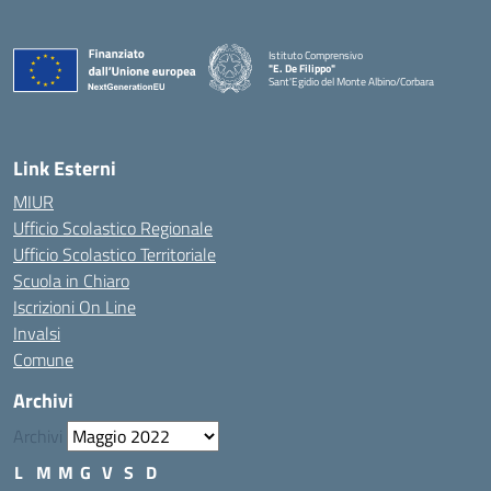
Istituto Comprensivo
"E. De Filippo"
Sant'Egidio del Monte Albino/Corbara
Link Esterni
MIUR
Ufficio Scolastico Regionale
Ufficio Scolastico Territoriale
Scuola in Chiaro
Iscrizioni On Line
Invalsi
Comune
Archivi
Archivi
L
M
M
G
V
S
D