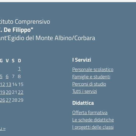
tituto Comprensivo
. De Filippo"
nt'Egidio del Monte Albino/Corbara
I Servizi
G
V
S
D
1
Personale scolastico
5
6
7
8
Famiglie e studenti
Percorsi di studio
12
13
14
15
Tutti i servizi
19
20
21
22
26
27
28
29
Didattica
Offerta formativa
2
Le schede didattiche
I progetti delle classi
u »