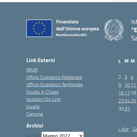
Is
"E
Sa
Link Esterni
L
M
M
MIUR
2
3
4
Ufficio Scolastico Regionale
Ufficio Scolastico Territoriale
9
10
11
Scuola in Chiaro
16
17
18
Iscrizioni On Line
23
24
25
Invalsi
30
31
Comune
Maggio 202
Archivi
« Apr
Gi
Archivi