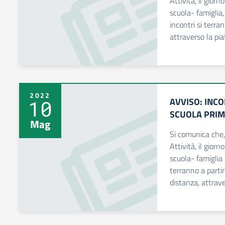
Attività, il giorn
scuola- famiglia,
incontri si terra
attraverso la pia
2022
AVVISO: INC
10
SCUOLA PRIM
Mag
Si comunica che
Attività, il giorn
scuola- famiglia 
terranno a parti
distanza, attrav