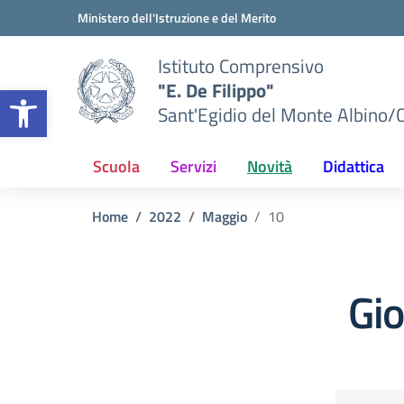
Vai ai contenuti
Vai al menu di navigazione
Vai al footer
Ministero dell'Istruzione e del Merito
Istituto Comprensivo
"E. De Filippo"
Apri la barra degli strumenti
Sant'Egidio del Monte Albino/
Scuola
Servizi
Novità
Didattica
Home
2022
Maggio
10
Gi