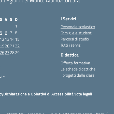
nt'Egidio del Monte Albino/Corbara
I Servizi
G
V
S
D
1
Personale scolastico
5
6
7
8
Famiglie e studenti
Percorsi di studio
12
13
14
15
Tutti i servizi
19
20
21
22
26
27
28
29
Didattica
Offerta formativa
2
Le schede didattiche
I progetti delle classi
u »
cy
Dichiarazione e Obiettivi di Accessibilità
Note legali
Indirizzo:
Via G. Leopardi, 12 - 84010 Sant’Egidio del Monte Albino(SA)