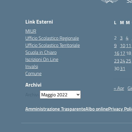
Sa
Link Esterni
L
M
M
MIUR
2
3
4
Ufficio Scolastico Regionale
Ufficio Scolastico Territoriale
9
10
11
Scuola in Chiaro
16
17
18
Iscrizioni On Line
23
24
25
Invalsi
30
31
Comune
Maggio 202
Archivi
« Apr
Gi
Archivi
Amministrazione Trasparente
Albo online
Privacy Poli