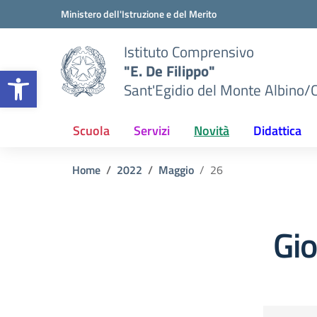
Vai ai contenuti
Vai al menu di navigazione
Vai al footer
Ministero dell'Istruzione e del Merito
Istituto Comprensivo
"E. De Filippo"
Apri la barra degli strumenti
Sant'Egidio del Monte Albino/
Scuola
Servizi
Novità
Didattica
Home
2022
Maggio
26
Gi