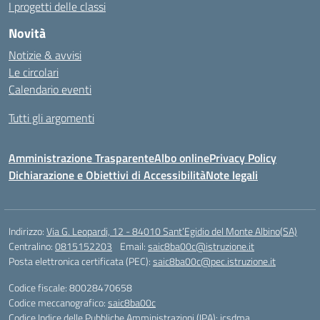
I progetti delle classi
Novità
Notizie & avvisi
Le circolari
Calendario eventi
Tutti gli argomenti
Amministrazione Trasparente
Albo online
Privacy Policy
Dichiarazione e Obiettivi di Accessibilità
Note legali
Indirizzo:
Via G. Leopardi, 12 - 84010 Sant’Egidio del Monte Albino(SA)
Centralino:
0815152203
Email:
saic8ba00c@istruzione.it
Posta elettronica certificata (PEC):
saic8ba00c@pec.istruzione.it
Codice fiscale: 80028470658
Codice meccanografico:
saic8ba00c
Codice Indice delle Pubbliche Amministrazioni (IPA): icsdma