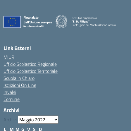
Istituto Comprensivo
"E. De Filippo"
Sant'Egidio del Monte Albino/Corbara
Link Esterni
MIUR
Ufficio Scolastico Regionale
Ufficio Scolastico Territoriale
Scuola in Chiaro
Iscrizioni On Line
Invalsi
Comune
Archivi
Archivi
L
M
M
G
V
S
D