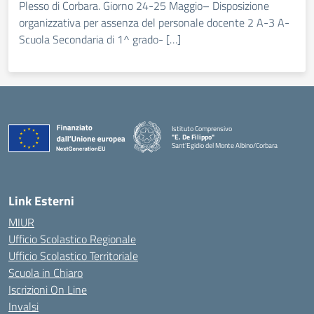
Plesso di Corbara. Giorno 24-25 Maggio– Disposizione
organizzativa per assenza del personale docente 2 A-3 A-
Scuola Secondaria di 1^ grado- […]
Istituto Comprensivo
"E. De Filippo"
Sant'Egidio del Monte Albino/Corbara
Link Esterni
MIUR
Ufficio Scolastico Regionale
Ufficio Scolastico Territoriale
Scuola in Chiaro
Iscrizioni On Line
Invalsi