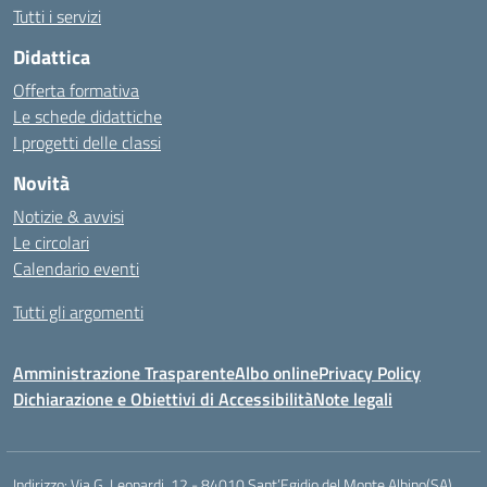
Tutti i servizi
Didattica
Offerta formativa
Le schede didattiche
I progetti delle classi
Novità
Notizie & avvisi
Le circolari
Calendario eventi
Tutti gli argomenti
Amministrazione Trasparente
Albo online
Privacy Policy
Dichiarazione e Obiettivi di Accessibilità
Note legali
Indirizzo:
Via G. Leopardi, 12 - 84010 Sant’Egidio del Monte Albino(SA)