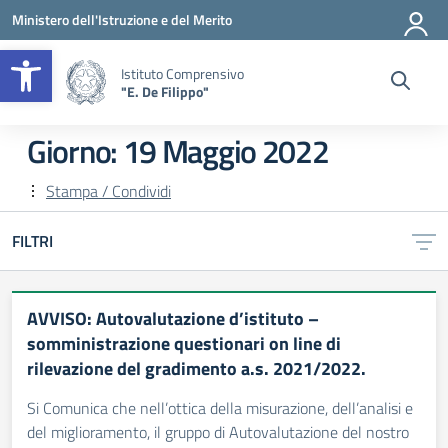
Vai ai contenuti
Vai al menu di navigazione
Vai al footer
Ministero dell'Istruzione e del Merito
Apri la barra degli strumenti
Istituto Comprensivo
"E. De Filippo"
Giorno:
19 Maggio 2022
Stampa / Condividi
FILTRI
AVVISO: Autovalutazione d’istituto –
somministrazione questionari on line di
rilevazione del gradimento a.s. 2021/2022.
Si Comunica che nell’ottica della misurazione, dell’analisi e
del miglioramento, il gruppo di Autovalutazione del nostro