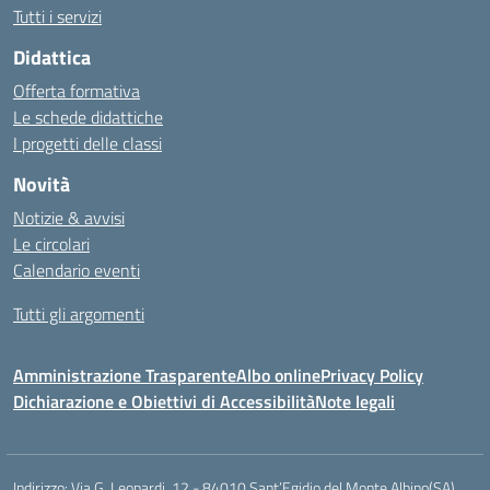
Tutti i servizi
Didattica
Offerta formativa
Le schede didattiche
I progetti delle classi
Novità
Notizie & avvisi
Le circolari
Calendario eventi
Tutti gli argomenti
Amministrazione Trasparente
Albo online
Privacy Policy
Dichiarazione e Obiettivi di Accessibilità
Note legali
Indirizzo:
Via G. Leopardi, 12 - 84010 Sant’Egidio del Monte Albino(SA)