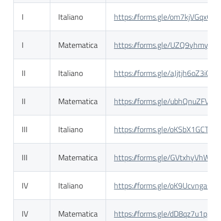
I
Italiano
https://forms.gle/om7kjVGqxQcd
I
Matematica
https://forms.gle/UZQ9yhmyTh
II
Italiano
https://forms.gle/aJjtjh6oZ3iGG
II
Matematica
https://forms.gle/ubhQnuZFV6
III
Italiano
https://forms.gle/oKSbX1GCT79
III
Matematica
https://forms.gle/GVtxhyVhWS
IV
Italiano
https://forms.gle/oK9Ucvngasc
IV
Matematica
https://forms.gle/dD8qz7u1pJn