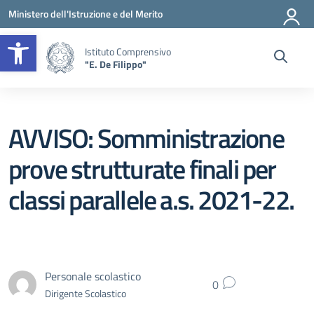
Vai ai contenuti
Vai al menu di navigazione
Vai al footer
Ministero dell'Istruzione e del Merito
Apri la barra degli strumenti
Istituto Comprensivo
"E. De Filippo"
AVVISO: Somministrazione
prove strutturate finali per
classi parallele a.s. 2021-22.
Personale scolastico
0
Dirigente Scolastico