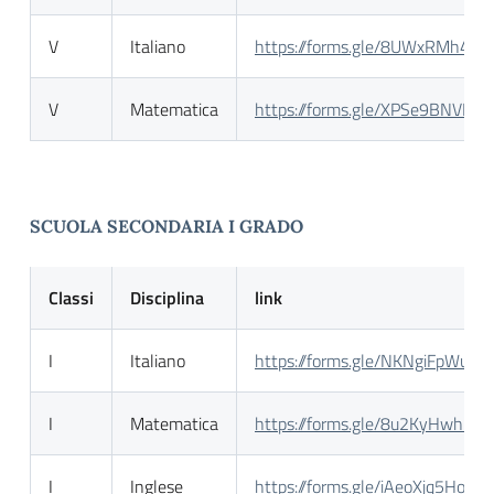
V
Italiano
https://forms.gle/8UWxRMh4t
V
Matematica
https://forms.gle/XPSe9BNVPtaf
SCUOLA SECONDARIA I GRADO
Classi
Disciplina
link
I
Italiano
https://forms.gle/NKNgiFpWud
I
Matematica
https://forms.gle/8u2KyHwhF
I
Inglese
https://forms.gle/iAeoXjq5HoJC