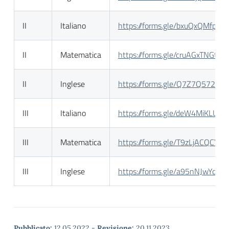
II
Italiano
https://forms.gle/bxuQxQMfpz3
II
Matematica
https://forms.gle/cruAGxTNGtL
II
Inglese
https://forms.gle/Q7Z7Q572Gs
III
Italiano
https://forms.gle/deW4MiKLU9q
III
Matematica
https://forms.gle/T9zLjACQCYit
III
Inglese
https://forms.gle/a95nNJwYdtM
Pubblicato:
12.05.2022
-
Revisione:
20.11.2023