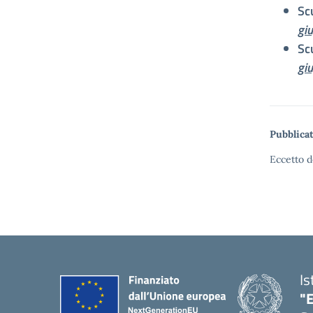
Sc
gi
Sc
gi
Pubblicat
Eccetto d
Is
"E