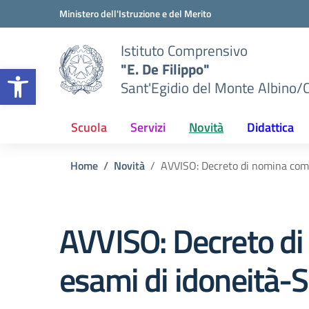
Vai ai contenuti
Vai al menu di navigazione
Vai al footer
Ministero dell'Istruzione e del Merito
Istituto Comprensivo
"E. De Filippo"
Apri la barra degli strumenti
Sant'Egidio del Monte Albino/
Scuola
Servizi
Novità
Didattica
Home
Novità
AVVISO: Decreto di nomina comm
AVVISO: Decreto di
esami di idoneità-S