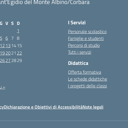
nt'Egidio del Monte Albino/Corbara
I Servizi
G
V
S
D
1
Personale scolastico
5
6
7
8
Famiglie e studenti
Percorsi di studio
12
13
14
15
Tutti i servizi
19
20
21
22
26
27
28
29
Didattica
Offerta formativa
2
Le schede didattiche
I progetti delle classi
u »
cy
Dichiarazione e Obiettivi di Accessibilità
Note legali