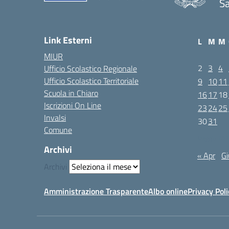
Sa
Link Esterni
L
M
M
MIUR
2
3
4
Ufficio Scolastico Regionale
Ufficio Scolastico Territoriale
9
10
11
Scuola in Chiaro
16
17
18
Iscrizioni On Line
23
24
25
Invalsi
30
31
Comune
Maggio 202
Archivi
« Apr
Gi
Archivi
Amministrazione Trasparente
Albo online
Privacy Poli