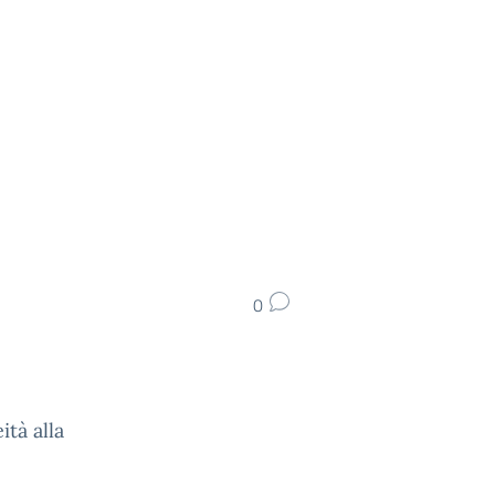
0
tà alla