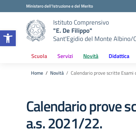
Vai ai contenuti
Vai al menu di navigazione
Vai al footer
Ministero dell'Istruzione e del Merito
Istituto Comprensivo
"E. De Filippo"
Apri la barra degli strumenti
Sant'Egidio del Monte Albino/
Scuola
Servizi
Novità
Didattica
Home
Novità
Calendario prove scritte Esami 
Calendario prove sc
a.s. 2021/22.