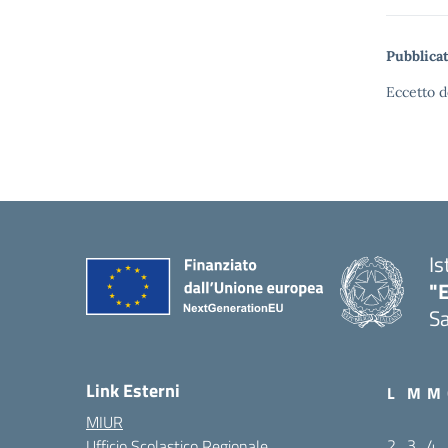
Pubblicat
Eccetto d
Is
"E
Sa
Link Esterni
L
M
M
MIUR
2
3
4
Ufficio Scolastico Regionale