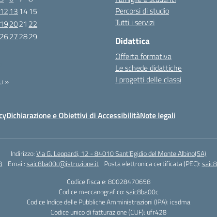
Percorsi di studio
12
13
14
15
Tutti i servizi
19
20
21
22
26
27
28
29
Didattica
Offerta formativa
2
Le schede didattiche
I progetti delle classi
u »
cy
Dichiarazione e Obiettivi di Accessibilità
Note legali
Indirizzo:
Via G. Leopardi, 12 - 84010 Sant’Egidio del Monte Albino(SA)
3
Email:
saic8ba00c@istruzione.it
Posta elettronica certificata (PEC):
saic8
Codice fiscale: 80028470658
Codice meccanografico:
saic8ba00c
Codice Indice delle Pubbliche Amministrazioni (IPA): icsdma
Codice unico di fatturazione (CUF): ufr428