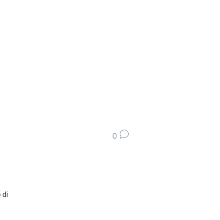
0
 di