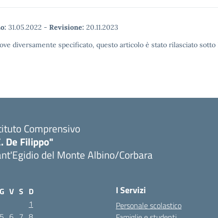
o:
31.05.2022
-
Revisione:
20.11.2023
ove diversamente specificato, questo articolo è stato rilasciato sott
tituto Comprensivo
. De Filippo"
nt'Egidio del Monte Albino/Corbara
I Servizi
G
V
S
D
1
Personale scolastico
5
6
7
8
Famiglie e studenti