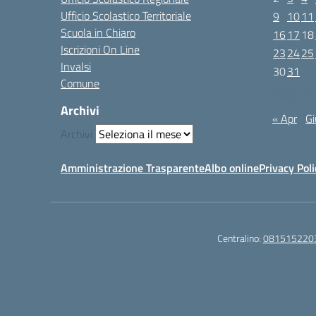
Ufficio Scolastico Territoriale
9
10
11
Scuola in Chiaro
16
17
18
Iscrizioni On Line
23
24
25
Invalsi
30
31
Comune
Maggio 202
Archivi
« Apr
Gi
Archivi
Amministrazione Trasparente
Albo online
Privacy Poli
Centralino:
081515220