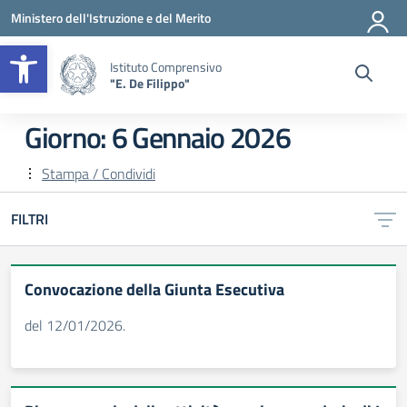
Vai ai contenuti
Vai al menu di navigazione
Vai al footer
Ministero dell'Istruzione e del Merito
Apri la barra degli strumenti
Istituto Comprensivo
"E. De Filippo"
Giorno:
6 Gennaio 2026
Stampa / Condividi
FILTRI
Convocazione della Giunta Esecutiva
del 12/01/2026.