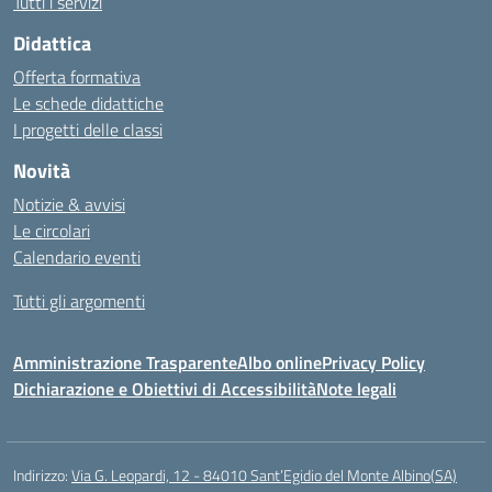
Tutti i servizi
Didattica
Offerta formativa
Le schede didattiche
I progetti delle classi
Novità
Notizie & avvisi
Le circolari
Calendario eventi
Tutti gli argomenti
Amministrazione Trasparente
Albo online
Privacy Policy
Dichiarazione e Obiettivi di Accessibilità
Note legali
Indirizzo:
Via G. Leopardi, 12 - 84010 Sant’Egidio del Monte Albino(SA)