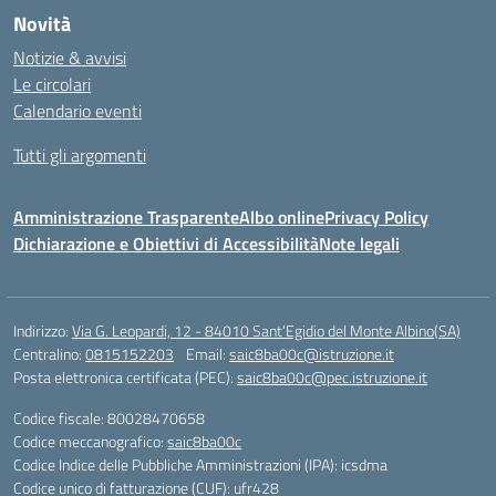
Novità
Notizie & avvisi
Le circolari
Calendario eventi
Tutti gli argomenti
Amministrazione Trasparente
Albo online
Privacy Policy
Dichiarazione e Obiettivi di Accessibilità
Note legali
Indirizzo:
Via G. Leopardi, 12 - 84010 Sant’Egidio del Monte Albino(SA)
Centralino:
0815152203
Email:
saic8ba00c@istruzione.it
Posta elettronica certificata (PEC):
saic8ba00c@pec.istruzione.it
Codice fiscale: 80028470658
Codice meccanografico:
saic8ba00c
Codice Indice delle Pubbliche Amministrazioni (IPA): icsdma
Codice unico di fatturazione (CUF): ufr428