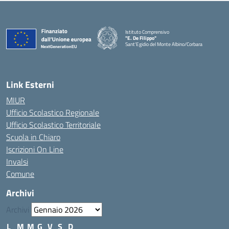
Istituto Comprensivo
"E. De Filippo"
Sant'Egidio del Monte Albino/Corbara
Link Esterni
MIUR
Ufficio Scolastico Regionale
Ufficio Scolastico Territoriale
Scuola in Chiaro
Iscrizioni On Line
Invalsi
Comune
Archivi
Archivi
L
M
M
G
V
S
D