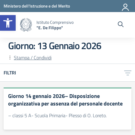
Vai ai contenuti
Vai al menu di navigazione
Vai al footer
Ministero dell'Istruzione e del Merito
Apri la barra degli strumenti
Istituto Comprensivo
"E. De Filippo"
Giorno:
13 Gennaio 2026
Stampa / Condividi
FILTRI
Giorno 14 gennaio 2026– Disposizione
organizzativa per assenza del personale docente
– classi 5 A- Scuola Primaria- Plesso di O. Loreto.