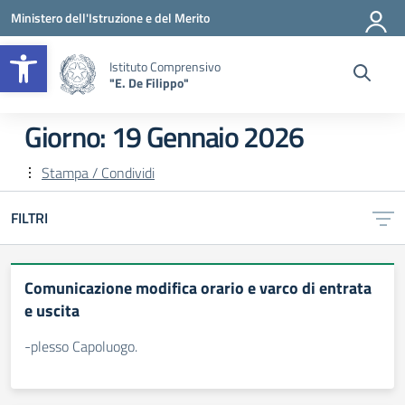
Vai ai contenuti
Vai al menu di navigazione
Vai al footer
Ministero dell'Istruzione e del Merito
Apri la barra degli strumenti
Istituto Comprensivo
"E. De Filippo"
Giorno:
19 Gennaio 2026
Stampa / Condividi
FILTRI
Comunicazione modifica orario e varco di entrata
e uscita
-plesso Capoluogo.