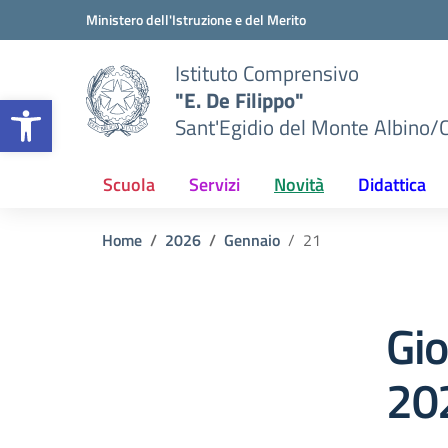
Vai ai contenuti
Vai al menu di navigazione
Vai al footer
Ministero dell'Istruzione e del Merito
Istituto Comprensivo
"E. De Filippo"
Apri la barra degli strumenti
Sant'Egidio del Monte Albino/
Scuola
Servizi
Novità
Didattica
Home
2026
Gennaio
21
Gi
20