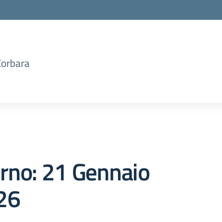
Corbara
orno:
21 Gennaio
26