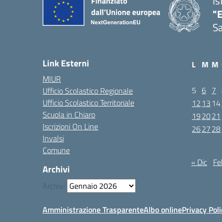
Is
"E
Sa
Link Esterni
L
M
M
MIUR
5
6
7
Ufficio Scolastico Regionale
Ufficio Scolastico Territoriale
12
13
14
Scuola in Chiaro
19
20
21
Iscrizioni On Line
26
27
28
Invalsi
Gennaio 20
Comune
« Dic
Fe
Archivi
Archivi
Amministrazione Trasparente
Albo online
Privacy Poli