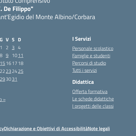
tituto Comprensivo
. De Filippo"
nt'Egidio del Monte Albino/Corbara
I Servizi
G
V
S
D
1
2
3
4
Personale scolastico
8
9
10
11
Famiglie e studenti
Percorsi di studio
15
16
17
18
Tutti i servizi
22
23
24
25
29
30
31
Didattica
26
Offerta formativa
Le schede didattiche
b »
I progetti delle classi
cy
Dichiarazione e Obiettivi di Accessibilità
Note legali