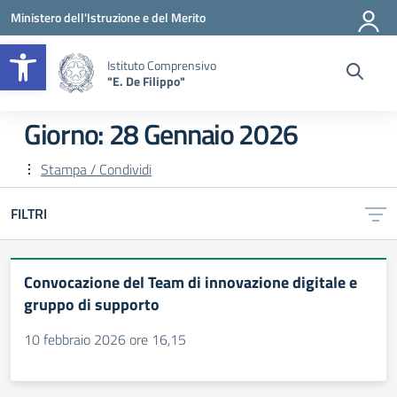
Vai ai contenuti
Vai al menu di navigazione
Vai al footer
Ministero dell'Istruzione e del Merito
Apri la barra degli strumenti
Istituto Comprensivo
"E. De Filippo"
Giorno:
28 Gennaio 2026
Stampa / Condividi
FILTRI
Convocazione del Team di innovazione digitale e
gruppo di supporto
10 febbraio 2026 ore 16,15