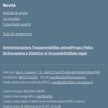
Novità
Notizie & avvisi
Le circolari
Calendario eventi
Tutti gli argomenti
Amministrazione Trasparente
Albo online
Privacy Policy
Dichiarazione e Obiettivi di Accessibilità
Note legali
Indirizzo:
Via G. Leopardi, 12 - 84010 Sant’Egidio del Monte Albino(SA)
Centralino:
0815152203
Email:
saic8ba00c@istruzione.it
Posta elettronica certificata (PEC):
saic8ba00c@pec.istruzione.it
Codice fiscale: 80028470658
Codice meccanografico:
saic8ba00c
Codice Indice delle Pubbliche Amministrazioni (IPA): icsdma
Codice unico di fatturazione (CUF): ufr428