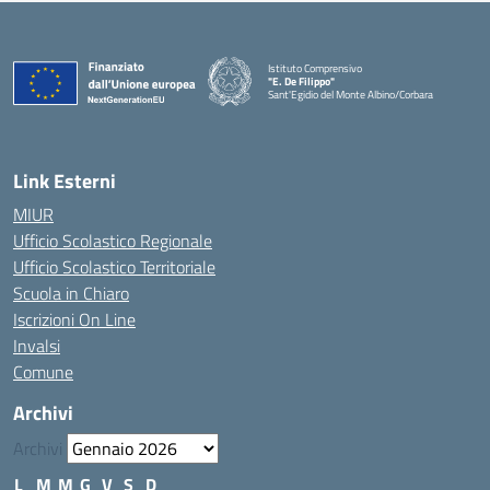
Istituto Comprensivo
"E. De Filippo"
Sant'Egidio del Monte Albino/Corbara
Link Esterni
MIUR
Ufficio Scolastico Regionale
Ufficio Scolastico Territoriale
Scuola in Chiaro
Iscrizioni On Line
Invalsi
Comune
Archivi
Archivi
L
M
M
G
V
S
D