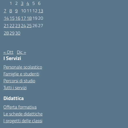
1
2
3
4
5
6
7
8
9
10
11
12
13
14
15
16
17
18
19
20
21
22
23
24
25
26
27
28
29
30
Novembre 2022
« Ott
Dic »
I Servizi
Personale scolastico
Famiglie e studenti
Percorsi di studio
Tutti i servizi
Didattica
Offerta formativa
Le schede didattiche
I progetti delle classi