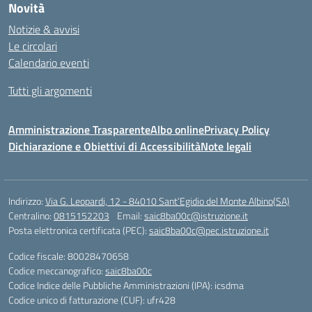
Novità
Notizie & avvisi
Le circolari
Calendario eventi
Tutti gli argomenti
Amministrazione Trasparente
Albo online
Privacy Policy
Dichiarazione e Obiettivi di Accessibilità
Note legali
Indirizzo:
Via G. Leopardi, 12 - 84010 Sant’Egidio del Monte Albino(SA)
Centralino:
0815152203
Email:
saic8ba00c@istruzione.it
Posta elettronica certificata (PEC):
saic8ba00c@pec.istruzione.it
Codice fiscale: 80028470658
Codice meccanografico:
saic8ba00c
Codice Indice delle Pubbliche Amministrazioni (IPA): icsdma
Codice unico di fatturazione (CUF): ufr428