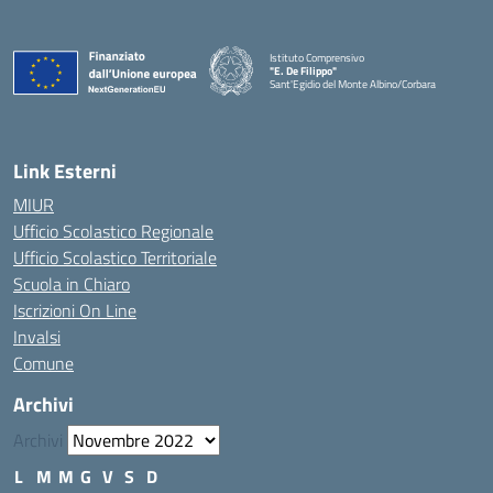
Istituto Comprensivo
"E. De Filippo"
Sant'Egidio del Monte Albino/Corbara
Link Esterni
MIUR
Ufficio Scolastico Regionale
Ufficio Scolastico Territoriale
Scuola in Chiaro
Iscrizioni On Line
Invalsi
Comune
Archivi
Archivi
L
M
M
G
V
S
D