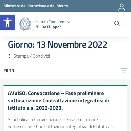
Vai ai contenuti
Vai al menu di navigazione
Vai al footer
Ministero dell'Istruzione e del Merito
Apri la barra degli strumenti
Istituto Comprensivo
"E. De Filippo"
Giorno:
13 Novembre 2022
Stampa / Condividi
FILTRI
AVVISO: Convocazione – Fase preliminare
sottoscrizione Contrattazione integrativa di
Istituto a.s. 2022-2023.
Si pubblica la Convocazione – Fase preliminare
sottoscrizione Contrattazione integrativa di Istituto a.s.