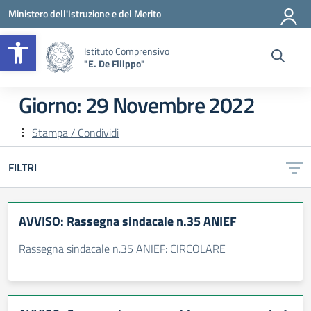
Vai ai contenuti
Vai al menu di navigazione
Vai al footer
Ministero dell'Istruzione e del Merito
Apri la barra degli strumenti
Istituto Comprensivo
"E. De Filippo"
Giorno:
29 Novembre 2022
Stampa / Condividi
FILTRI
AVVISO: Rassegna sindacale n.35 ANIEF
Rassegna sindacale n.35 ANIEF: CIRCOLARE