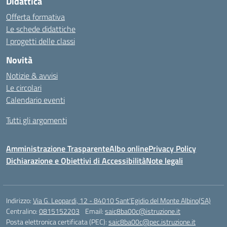
Didattica
Offerta formativa
Le schede didattiche
I progetti delle classi
Novità
Notizie & avvisi
Le circolari
Calendario eventi
Tutti gli argomenti
Amministrazione Trasparente
Albo online
Privacy Policy
Dichiarazione e Obiettivi di Accessibilità
Note legali
Indirizzo:
Via G. Leopardi, 12 - 84010 Sant’Egidio del Monte Albino(SA)
Centralino:
0815152203
Email:
saic8ba00c@istruzione.it
Posta elettronica certificata (PEC):
saic8ba00c@pec.istruzione.it