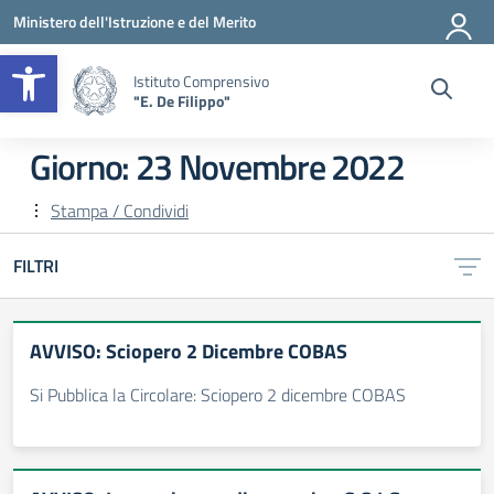
Vai ai contenuti
Vai al menu di navigazione
Vai al footer
Ministero dell'Istruzione e del Merito
Apri la barra degli strumenti
Istituto Comprensivo
"E. De Filippo"
Giorno:
23 Novembre 2022
Stampa / Condividi
FILTRI
AVVISO: Sciopero 2 Dicembre COBAS
Si Pubblica la Circolare: Sciopero 2 dicembre COBAS