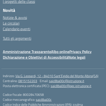
I progetti delle classi
Novità
Notizie & avvisi
Le circolari
Calendario eventi
Tutti gli argomenti
Amministrazione Trasparente
Albo online
Privacy Policy
Dichiarazione e Obiettivi di Accessibilità
Note legali
Indirizzo:
Via G. Leopardi, 12 - 84010 Sant’Egidio del Monte Albino(SA)
Centralino:
0815152203
Email:
saic8ba00c@istruzione.it
Posta elettronica certificata (PEC):
saic8ba00c@pec.istruzione.it
Codice fiscale: 80028470658
Codice meccanografico:
saic8ba00c
Codice Indice delle Pubbliche Amministrazioni (IPA): icsdma