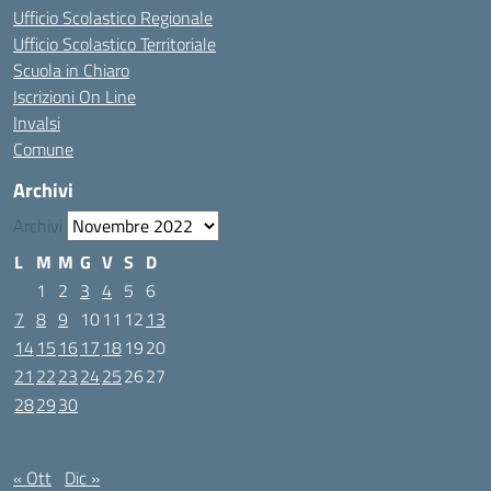
Ufficio Scolastico Regionale
Ufficio Scolastico Territoriale
Scuola in Chiaro
Iscrizioni On Line
Invalsi
Comune
Archivi
Archivi
L
M
M
G
V
S
D
1
2
3
4
5
6
7
8
9
10
11
12
13
14
15
16
17
18
19
20
21
22
23
24
25
26
27
28
29
30
Novembre 2022
« Ott
Dic »