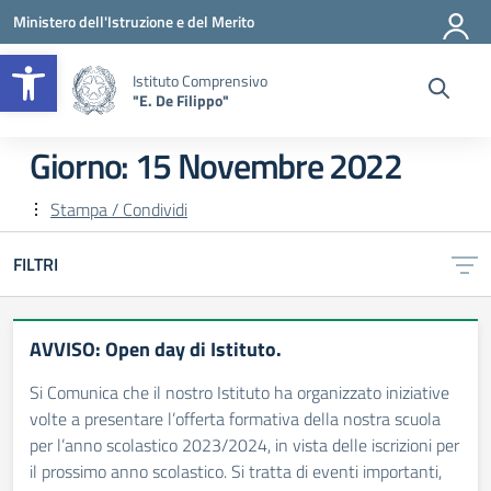
Vai ai contenuti
Vai al menu di navigazione
Vai al footer
Ministero dell'Istruzione e del Merito
Apri la barra degli strumenti
Istituto Comprensivo
"E. De Filippo"
Giorno:
15 Novembre 2022
Stampa / Condividi
FILTRI
AVVISO: Open day di Istituto.
Si Comunica che il nostro Istituto ha organizzato iniziative
volte a presentare l’offerta formativa della nostra scuola
per l’anno scolastico 2023/2024, in vista delle iscrizioni per
il prossimo anno scolastico. Si tratta di eventi importanti,