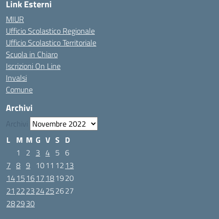
Link Esterni
MIUR
Ufficio Scolastico Regionale
Ufficio Scolastico Territoriale
Scuola in Chiaro
Iscrizioni On Line
Invalsi
Comune
Archivi
Archivi
L
M
M
G
V
S
D
1
2
3
4
5
6
7
8
9
10
11
12
13
14
15
16
17
18
19
20
21
22
23
24
25
26
27
28
29
30