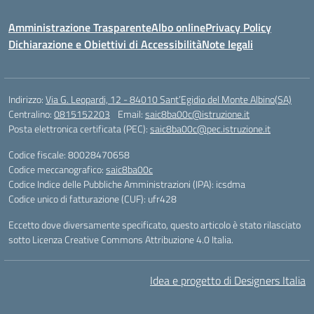
Amministrazione Trasparente
Albo online
Privacy Policy
Dichiarazione e Obiettivi di Accessibilità
Note legali
Indirizzo:
Via G. Leopardi, 12 - 84010 Sant’Egidio del Monte Albino(SA)
Centralino:
0815152203
Email:
saic8ba00c@istruzione.it
Posta elettronica certificata (PEC):
saic8ba00c@pec.istruzione.it
Codice fiscale: 80028470658
Codice meccanografico:
saic8ba00c
Codice Indice delle Pubbliche Amministrazioni (IPA): icsdma
Codice unico di fatturazione (CUF): ufr428
Eccetto dove diversamente specificato, questo articolo è stato rilasciato
sotto Licenza Creative Commons Attribuzione 4.0 Italia.
Idea e progetto di Designers Italia