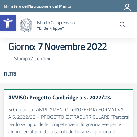
Vai ai contenuti
Vai al menu di navigazione
Vai al footer
Ministero dell'Istruzione e del Merito
Apri la barra degli strumenti
Istituto Comprensivo
"E. De Filippo"
Giorno:
7 Novembre 2022
Stampa / Condividi
FILTRI
AVVISO: Progetto Cambridge a.s. 2022/23.
Si Comunica l’AMPLIAMENTO dell’OFFERTA FORMATIVA
A.S. 2022/23 – PROGETTO EXTRACURRICULARE “Percorsi
per lo sviluppo delle competenze in lingua inglese per le
alunne ed alunni della scuola dell’infanzia, primaria e