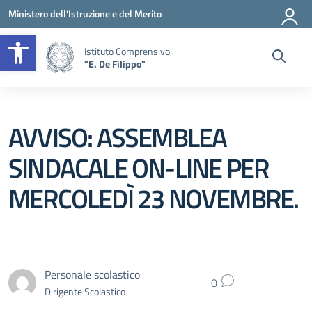
Vai ai contenuti
Vai al menu di navigazione
Vai al footer
Ministero dell'Istruzione e del Merito
Apri la barra degli strumenti
Istituto Comprensivo
"E. De Filippo"
AVVISO: ASSEMBLEA
SINDACALE ON-LINE PER
MERCOLEDÌ 23 NOVEMBRE.
Personale scolastico
0
Dirigente Scolastico