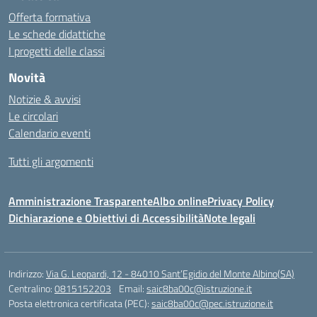
Offerta formativa
Le schede didattiche
I progetti delle classi
Novità
Notizie & avvisi
Le circolari
Calendario eventi
Tutti gli argomenti
Amministrazione Trasparente
Albo online
Privacy Policy
Dichiarazione e Obiettivi di Accessibilità
Note legali
Indirizzo:
Via G. Leopardi, 12 - 84010 Sant’Egidio del Monte Albino(SA)
Centralino:
0815152203
Email:
saic8ba00c@istruzione.it
Posta elettronica certificata (PEC):
saic8ba00c@pec.istruzione.it