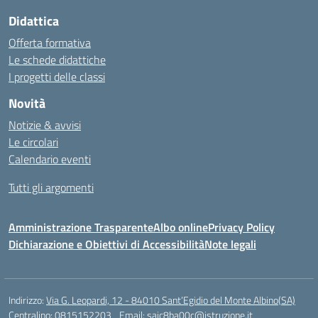
Didattica
Offerta formativa
Le schede didattiche
I progetti delle classi
Novità
Notizie & avvisi
Le circolari
Calendario eventi
Tutti gli argomenti
Amministrazione Trasparente
Albo online
Privacy Policy
Dichiarazione e Obiettivi di Accessibilità
Note legali
Indirizzo:
Via G. Leopardi, 12 - 84010 Sant’Egidio del Monte Albino(SA)
Centralino:
0815152203
Email:
saic8ba00c@istruzione.it