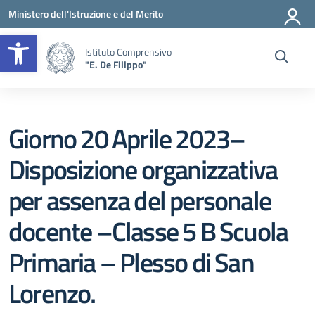
Vai ai contenuti
Vai al menu di navigazione
Vai al footer
Ministero dell'Istruzione e del Merito
Apri la barra degli strumenti
Istituto Comprensivo
"E. De Filippo"
Giorno 20 Aprile 2023–
Disposizione organizzativa
per assenza del personale
docente –Classe 5 B Scuola
Primaria – Plesso di San
Lorenzo.