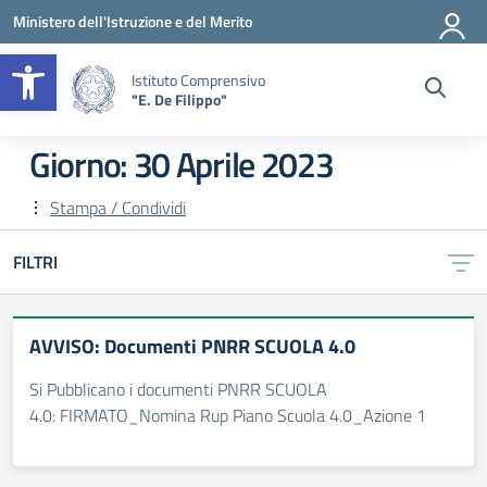
Vai ai contenuti
Vai al menu di navigazione
Vai al footer
Ministero dell'Istruzione e del Merito
Apri la barra degli strumenti
Istituto Comprensivo
"E. De Filippo"
Giorno:
30 Aprile 2023
Stampa / Condividi
FILTRI
AVVISO: Documenti PNRR SCUOLA 4.0
Si Pubblicano i documenti PNRR SCUOLA
4.0: FIRMATO_Nomina Rup Piano Scuola 4.0_Azione 1