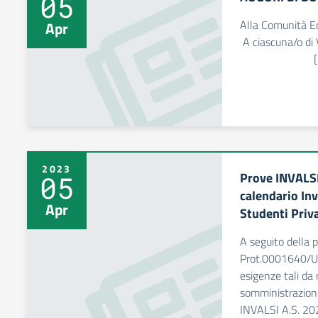
05
Alla Comunità Ed
Apr
A ciascuna/o
[…
2023
Prove INVALSI
05
calendario Inv
Apr
Studenti Priva
A seguito della p
Prot.0001640/U 
esigenze tali da r
somministrazione
INVALSI A.S. 20