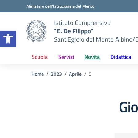
Vai ai contenuti
Vai al menu di navigazione
Vai al footer
Ministero dell'Istruzione e del Merito
Istituto Comprensivo
"E. De Filippo"
Apri la barra degli strumenti
Sant'Egidio del Monte Albino/
Scuola
Servizi
Novità
Didattica
Home
2023
Aprile
5
Gi