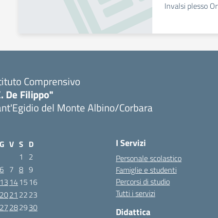
Invalsi plesso Or
tituto Comprensivo
. De Filippo"
nt'Egidio del Monte Albino/Corbara
I Servizi
G
V
S
D
1
2
Personale scolastico
6
7
8
9
Famiglie e studenti
Percorsi di studio
13
14
15
16
Tutti i servizi
20
21
22
23
27
28
29
30
Didattica