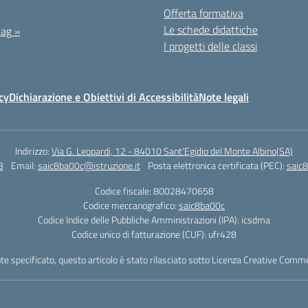
Offerta formativa
Le schede didattiche
ag »
I progetti delle classi
cy
Dichiarazione e Obiettivi di Accessibilità
Note legali
Indirizzo:
Via G. Leopardi, 12 - 84010 Sant’Egidio del Monte Albino(SA)
3
Email:
saic8ba00c@istruzione.it
Posta elettronica certificata (PEC):
saic8
Codice fiscale: 80028470658
Codice meccanografico:
saic8ba00c
Codice Indice delle Pubbliche Amministrazioni (IPA): icsdma
Codice unico di fatturazione (CUF): ufr428
 specificato, questo articolo è stato rilasciato sotto Licenza Creative Common