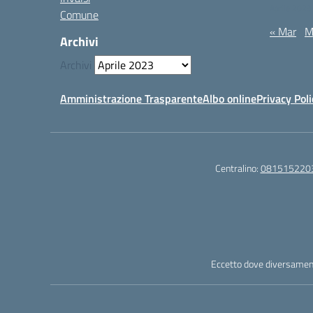
Aprile 2023
Comune
« Mar
M
Archivi
Archivi
Amministrazione Trasparente
Albo online
Privacy Poli
Centralino:
081515220
Eccetto dove diversamente