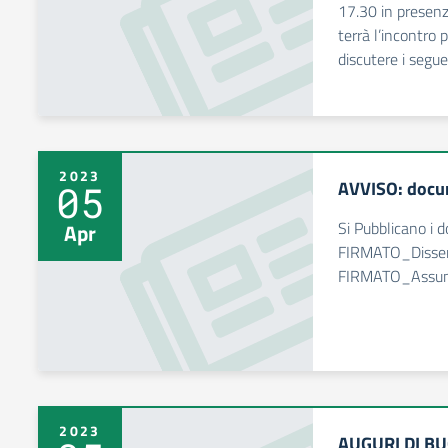
17.30 in presenza
terrà l’incontro p
discutere i segu
2023
AVVISO: docu
05
Si Pubblicano i
Apr
FIRMATO_Dissem
FIRMATO_Assunzi
2023
AUGURI DI B