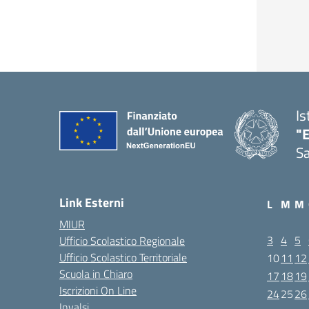
Is
"E
Sa
Link Esterni
L
M
M
MIUR
3
4
5
Ufficio Scolastico Regionale
Ufficio Scolastico Territoriale
10
11
12
Scuola in Chiaro
17
18
19
Iscrizioni On Line
24
25
26
Invalsi