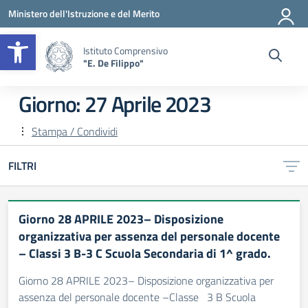
Vai ai contenuti
Vai al menu di navigazione
Vai al footer
Ministero dell'Istruzione e del Merito
Apri la barra degli strumenti
Istituto Comprensivo
"E. De Filippo"
Giorno:
27 Aprile 2023
Stampa / Condividi
FILTRI
Giorno 28 APRILE 2023– Disposizione
organizzativa per assenza del personale docente
– Classi 3 B-3 C Scuola Secondaria di 1^ grado.
Giorno 28 APRILE 2023– Disposizione organizzativa per
assenza del personale docente –Classe 3 B Scuola