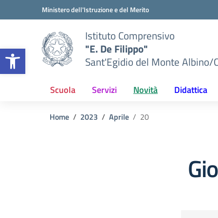
Vai ai contenuti
Vai al menu di navigazione
Vai al footer
Ministero dell'Istruzione e del Merito
Istituto Comprensivo
"E. De Filippo"
Apri la barra degli strumenti
Sant'Egidio del Monte Albino/
Scuola
Servizi
Novità
Didattica
Home
2023
Aprile
20
Gi