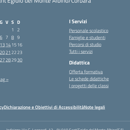
nt'Egidio del Monte Albino/Corbara
I Servizi
G
V
S
D
1
2
Personale scolastico
6
7
8
9
Famiglie e studenti
Percorsi di studio
13
14
15
16
Tutti i servizi
20
21
22
23
27
28
29
30
Didattica
Offerta formativa
Le schede didattiche
ag »
I progetti delle classi
cy
Dichiarazione e Obiettivi di Accessibilità
Note legali
Indirizzo:
Via G. Leopardi, 12 - 84010 Sant’Egidio del Monte Albino(SA)