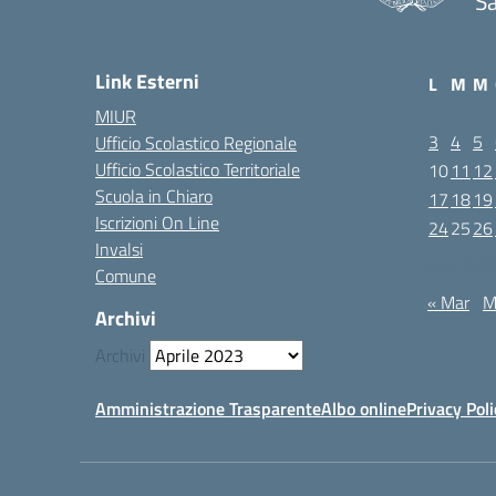
Sa
Link Esterni
L
M
M
MIUR
3
4
5
Ufficio Scolastico Regionale
Ufficio Scolastico Territoriale
10
11
12
Scuola in Chiaro
17
18
19
Iscrizioni On Line
24
25
26
Invalsi
Aprile 2023
Comune
« Mar
M
Archivi
Archivi
Amministrazione Trasparente
Albo online
Privacy Poli