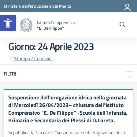
Vai ai contenuti
Vai al menu di navigazione
Vai al footer
Ministero dell'Istruzione e del Merito
Apri la barra degli strumenti
Istituto Comprensivo
"E. De Filippo"
Giorno:
24 Aprile 2023
Stampa / Condividi
FILTRI
Sospensione dell’erogazione idrica nella giornata
di Mercoledì 26/04/2023– chiusura dell’Istituto
Comprensivo “E. De Filippo” -Scuola dell’Infanzia,
Primaria e Secondaria dei Plessi di O.Loreto.
Si pubblica la Circolare “Sospensione dell’erogazione idrica