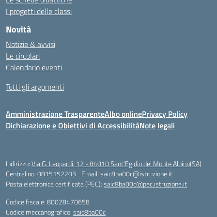
I progetti delle classi
Novità
Notizie & avvisi
Le circolari
Calendario eventi
Tutti gli argomenti
Amministrazione Trasparente
Albo online
Privacy Policy
Dichiarazione e Obiettivi di Accessibilità
Note legali
Indirizzo:
Via G. Leopardi, 12 - 84010 Sant’Egidio del Monte Albino(SA)
Centralino:
0815152203
Email:
saic8ba00c@istruzione.it
Posta elettronica certificata (PEC):
saic8ba00c@pec.istruzione.it
Codice fiscale: 80028470658
Codice meccanografico:
saic8ba00c