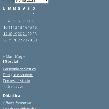
Archivi
L
M
M
G
V
S
D
1
2
3
4
5
6
7
8
9
10
11
12
13
14
15
16
17
18
19
20
21
22
23
24
25
26
27
28
29
30
Aprile 2023
« Mar
Mag »
I Servizi
Personale scolastico
Famiglie e studenti
Percorsi di studio
Tutti i servizi
Didattica
Offerta formativa
Le schede didattiche