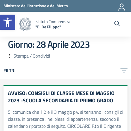
Vai ai contenuti
Vai al menu di navigazione
Vai al footer
Ministero dell'Istruzione e del Merito
Apri la barra degli strumenti
Istituto Comprensivo
"E. De Filippo"
Giorno:
28 Aprile 2023
Stampa / Condividi
FILTRI
AVVISO: CONSIGLI DI CLASSE MESE DI MAGGIO
2023 -SCUOLA SECONDARIA DI PRIMO GRADO
Si comunica che il 2 e il 3 maggio p,v. si terranno i consigli di
classe, in presenza , nei plessi di appartenenza, secondo il
calendario riportato di seguito: CIRCOLARE F.to Il Dirigente