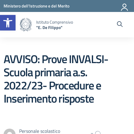
Vai ai contenuti
Vai al menu di navigazione
Vai al footer
Ministero dell'Istruzione e del Merito
Apri la barra degli strumenti
Istituto Comprensivo
"E. De Filippo"
AVVISO: Prove INVALSI-
Scuola primaria a.s.
2022/23- Procedure e
Inserimento risposte
Personale scolastico