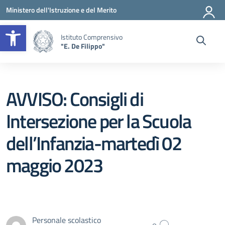
Vai ai contenuti
Vai al menu di navigazione
Vai al footer
Ministero dell'Istruzione e del Merito
Apri la barra degli strumenti
Istituto Comprensivo
"E. De Filippo"
AVVISO: Consigli di
Intersezione per la Scuola
dell’Infanzia-martedì 02
maggio 2023
Personale scolastico