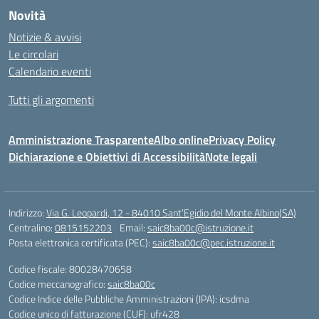
Novità
Notizie & avvisi
Le circolari
Calendario eventi
Tutti gli argomenti
Amministrazione Trasparente
Albo online
Privacy Policy
Dichiarazione e Obiettivi di Accessibilità
Note legali
Indirizzo:
Via G. Leopardi, 12 - 84010 Sant’Egidio del Monte Albino(SA)
Centralino:
0815152203
Email:
saic8ba00c@istruzione.it
Posta elettronica certificata (PEC):
saic8ba00c@pec.istruzione.it
Codice fiscale: 80028470658
Codice meccanografico:
saic8ba00c
Codice Indice delle Pubbliche Amministrazioni (IPA): icsdma
Codice unico di fatturazione (CUF): ufr428