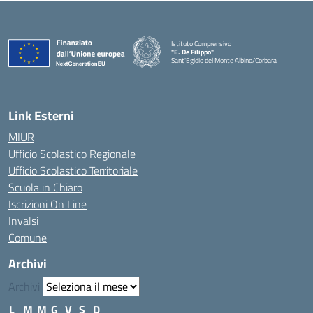
Istituto Comprensivo
"E. De Filippo"
Sant'Egidio del Monte Albino/Corbara
Link Esterni
MIUR
Ufficio Scolastico Regionale
Ufficio Scolastico Territoriale
Scuola in Chiaro
Iscrizioni On Line
Invalsi
Comune
Archivi
Archivi
L
M
M
G
V
S
D